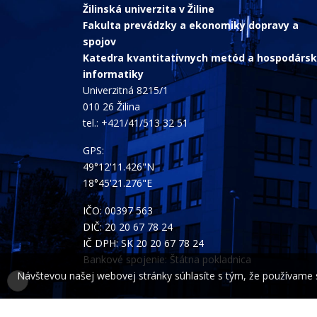
Žilinská univerzita v Žiline
Fakulta prevádzky a ekonomiky dopravy a
spojov
Katedra kvantitatívnych metód a hospodársk
informatiky
Univerzitná 8215/1
010 26 Žilina
tel.:
+421/41/513 32 51
GPS:
49°12'11.426"N
18°45'21.276"E
IČO: 00397 563
DIČ: 20 20 67 78 24
IČ DPH: SK 20 20 67 78 24
Bankové spojenie: Štátna pokladnica
Návštevou našej webovej stránky súhlasíte s tým, že používame sú