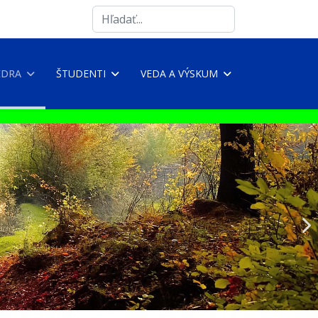
Search
...
EDRA
ŠTUDENTI
VEDA A VÝSKUM