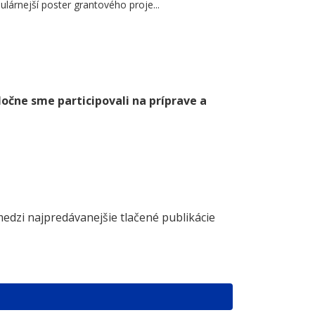
lárnejší poster grantového proje...
ločne sme participovali na príprave a
medzi najpredávanejšie tlačené publikácie