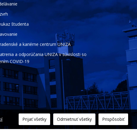
delávanie
zvrh
eukaz študenta
ravovanie
radenské a kariérne centrum UNIZA
atrenia a odporúčania UNIZA v súvislosti so
rením COVID-19
ií
Prijať všetky
Odmietnuť všetky
Prispôsobiť